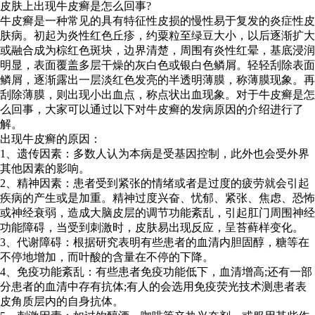
皮肤上出现牛皮癣是怎么回事?
牛皮癣是一种常见的具有特征性皮损的慢性易于复发的炎症性皮
肤病。初起为炎性红色丘疹，约粟粒至绿豆大小，以后逐渐扩大
或融合成为棕红色斑块，边界清楚，周围有炎性红晕，基底浸润
明显，表面覆盖多层干燥的灰白色或银白色鳞屑。轻轻刮除表面
鳞屑，逐渐露出一层淡红色发亮的半透明薄膜，称薄膜现象。再
刮除薄膜，则出现小出血点，称点状出血现象。对于牛皮癣是怎
么回事，大家可以通过以下对牛皮癣的发病原因的介绍进行了
解。
出现牛皮癣的原因：
1、遗传因素：多数人认为本病是受基因控制，此外也会受外界
其他因素的影响。
2、精神因素：患者受到紧张的情绪或者是过度的疲劳就会引起
疾病的产生或是加重。精神过度兴奋、忧郁、紧张、焦虑、恐怖
或神经衰弱，造成大脑皮层的调节功能紊乱，引起肛门周围神经
功能障碍，当受到刺激时，皮肤易出现反应，呈苔藓样变化。
3、代谢障碍：根据研究表明有些患者的血清内胆固醇，糖等在
不停地增加，而叶酸的含量在不停的下降。
4、免疫功能紊乱：有些患者免疫功能低下，血清增高;还有一部
分患者的血清中存有抗体;有人的会选用免疫荧光技术测患者表
皮角质层内的自身抗体。