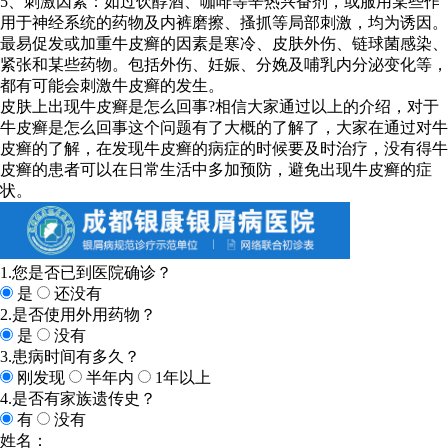
5、刺激因素：如过饮醇酒、咖啡等辛热兴奋剂，或服用某些作
用于神经系统的药物及内裤磨擦、搔抓等局部刺激，均为诱因。
最易促发或加重牛皮癣的因素是寒冷、皮肤外伤、链球菌感染、
紧张和某些药物。包括外伤、妊娠、分娩及哺乳内分泌变化等，
都有可能会刺激牛皮癣的发生。
皮肤上出现牛皮癣是怎么回事?相信大家通过以上的介绍，对于
牛皮癣是怎么回事这个问题有了大概的了解了，大家在通过对牛
皮癣的了解，在发现牛皮癣的病症的时候要及时治疗，没有得牛
皮癣的患者可以在日常生活中多加预防，避免出现牛皮癣的症
状。
1.您是否已到医院确诊？
是
还没有
2.是否使用外用药物？
是
没有
3.患病时间有多久？
刚发现
半年内
1年以上
4.是否有家族遗传史？
有
没有
姓名：